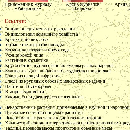
О современных армиях
Приложение к журналу
Архив журналов
Архив 
Чувства важнее поступков
«Работница»
"Здоровье"
з
Против подражательности
Советы молодому человеку
Ссылки:
Ему же
Ему же
Энциклопедия женских рукоделий
Ему же
Энциклопедия домашнего хозяйства
Ему же
Кройка и пошив дома
Ему же
Устранение дефектов одежды
Ему же
Косметика, возраст и время года
Ему же
Уход за кожей лица
Ему же
Растения в косметике
Ему же
Кругосветное путешествие по кухням разных народов
Ему же
Кулинария. Для влюбленных, студентов и холостяков
Приложение к журналу
Цветущая косметика
Космет
Еще один совет молодому
Блюда из овощей и фруктов
«Крестьянка»
в
человеку Способности должны
Блюда из крупяных бобовых макаронных изделий
соответствовать роду деятельности
Паштеты и бутерброды
В мире вежливости
Критические размышления о
Какими были древнерусские женщины
некоторых писателях
Лафонтен
Лекарственные растения, применяемые в научной и народно
Буало
Целебные свойства пищевых растений
Шолье
Лекарственные растения в диетическом питании
Мольер
Химический состав и энергетическая ценность пищевых прод
Корнель и Расин
Таблица перевода массы продуктов в объемные меры