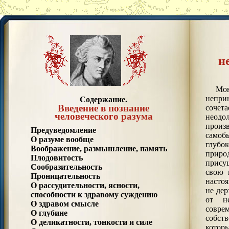
н
Мо
непри
Содержание.
Введение в познание
сочет
человеческого разума
неодо
про
Предуведомление
самоб
О разуме вообще
глубо
Воображение, размышление, память
приро
Плодовитость
прису
Сообразительность
свою 
Проницательность
насто
О рассудительности, ясности,
не дер
способности к здравому суждению
от не
О здравом смысле
совр
О глубине
собст
О деликатности, тонкости и силе
котор