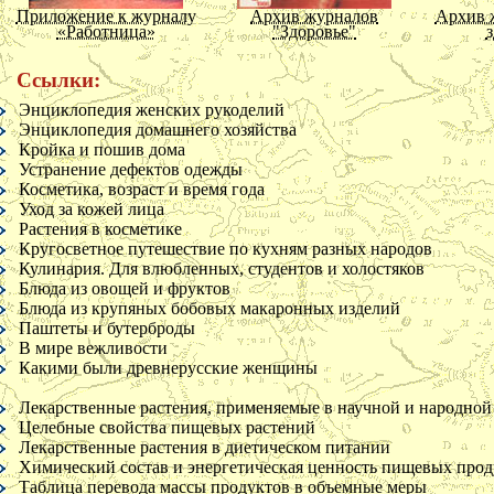
О современных армиях
Приложение к журналу
Архив журналов
Архив 
Чувства важнее поступков
«Работница»
"Здоровье"
з
Против подражательности
Советы молодому человеку
Ссылки:
Ему же
Ему же
Энциклопедия женских рукоделий
Ему же
Энциклопедия домашнего хозяйства
Ему же
Кройка и пошив дома
Ему же
Устранение дефектов одежды
Ему же
Косметика, возраст и время года
Ему же
Уход за кожей лица
Ему же
Растения в косметике
Ему же
Кругосветное путешествие по кухням разных народов
Ему же
Кулинария. Для влюбленных, студентов и холостяков
Приложение к журналу
Цветущая косметика
Космет
Еще один совет молодому
Блюда из овощей и фруктов
«Крестьянка»
в
человеку Способности должны
Блюда из крупяных бобовых макаронных изделий
соответствовать роду деятельности
Паштеты и бутерброды
В мире вежливости
Критические размышления о
Какими были древнерусские женщины
некоторых писателях
Лафонтен
Лекарственные растения, применяемые в научной и народно
Буало
Целебные свойства пищевых растений
Шолье
Лекарственные растения в диетическом питании
Мольер
Химический состав и энергетическая ценность пищевых прод
Корнель и Расин
Таблица перевода массы продуктов в объемные меры