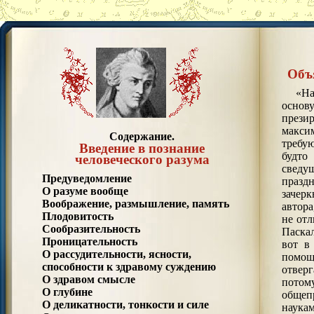
Объ
«На
осно
през
макси
Содержание.
требу
Введение в познание
будто
человеческого разума
сведу
Предуведомление
празд
О разуме вообще
зачерк
Воображение, размышление, память
автора
Плодовитость
не отл
Сообразительность
Паска
Проницательность
вот в
О рассудительности, ясности,
помощ
способности к здравому суждению
отвер
О здравом смысле
потом
О глубине
общеп
О деликатности, тонкости и силе
наук