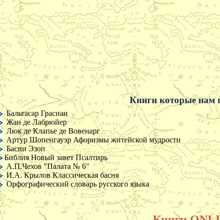
О приязни вообще
О любви
О человеческом лице
О сострадании
О ненависти
Об уважении, почтении и презрении
О любви к тому, что воздействует на
наши чувства
О страстях как таковых
О добре и зле как нравственных
понятиях
Книги которые нам 
О величии души
О мужестве
Бальтасар Грасиан
О добре и красоте
Жан де Лабрюйер
Люк де Клапье де Вовенарг
Фрагменты
Артур Шопенгауэр Афоризмы житейской мудрости
Басни Эзоп
Предуведомление
Библия Новый завет Псалтирь
О пирронизме
А.П.Чехов "Палата № 6"
О натуре и привычке
И.А. Крылов Классическая басня
Без деятельности нет наслаждения
Орфографический словарь русского языка
О несомненности принципов
О недостатке, присущем большинству
явлений
О душе
Книги ONLI
О романах