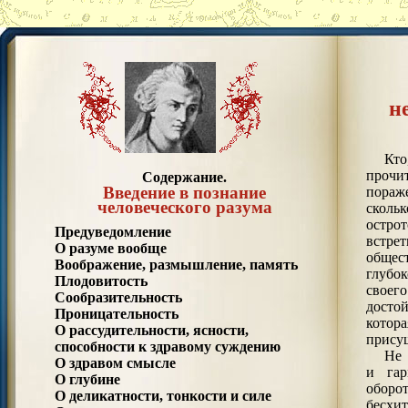
н
Кто
прочи
Содержание.
Введение в познание
пораже
человеческого разума
сколь
остро
Предуведомление
встре
О разуме вообще
общес
Воображение, размышление, память
глубо
Плодовитость
своег
Сообразительность
досто
Проницательность
котор
О рассудительности, ясности,
прису
способности к здравому суждению
Не 
О здравом смысле
и гар
О глубине
оборо
О деликатности, тонкости и силе
бесхи