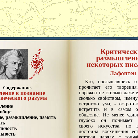
Критическ
размышлени
некоторых пис
Лафонтен
Кто, наслышавшись о
прочитает его творения
Содержание.
дение в познание
поражен не столько даже е
веческого разума
сколько свойством, имен
остротою ума, - острото
ление
встретить и в самом о
ообще
обществе. Не менее удиви
е, размышление, память
глубоко он понимает о
ть
своего искусства, но 
льность
достойна восхищения есте
ьность
которая наряду с тонч