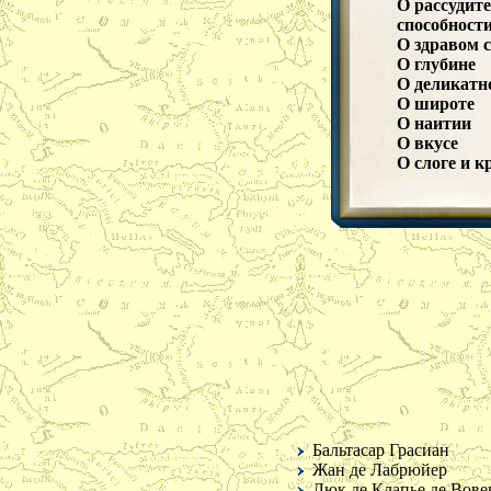
О рассудите
способност
О здравом 
О глубине
О деликатно
О широте
О наитии
О вкусе
О слоге и к
Об изобрет
О таланте и
О характер
О серьезнос
О хладнокр
О находчив
О рассеянн
О разуме и 
О страстях
О веселости
О самолюби
О честолюб
О любви к 
О славолю
Бальтасар Грасиан
О любви к 
Жан де Лабрюйер
О скупости
Люк де Клапье де Вове