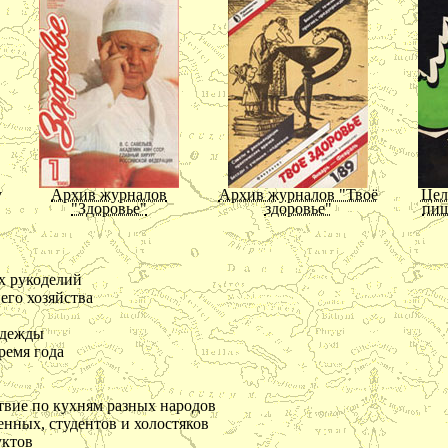
ности принципов
ке, присущем большинству
редственности
ания
и
еславия
у
Архив журналов
Архив журналов "Твоё
Цел
ь своему характеру
"Здоровье"
здоровье"
пищ
ятельности
е нашего духа
ь никогда не обманывает
х рукоделий
бщения с людьми
го хозяйства
мости совершать ошибки
одежды
е максимы Паскаля
ремя года
сть и простота
ивость к великим людям
твие по кухням разных народов
 валить на судьбу
нных, студентов и холостяков
черствости
у
Цветущая косметика
Косметика, возраст и
Ухо
уктов
время года