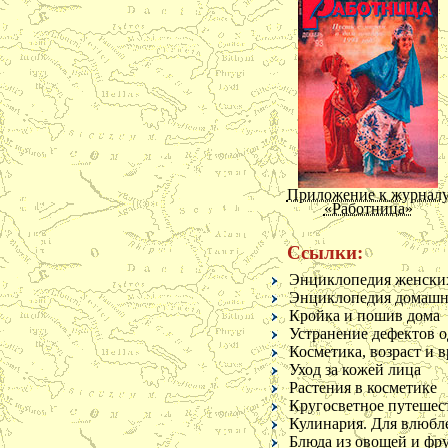
О несомнен
О недостат
явлений
О душе
О романах
Против пос
существов
О знатност
Об удаче
Против тщ
Приложение к журнал
Не изменят
«Работница»
О пользе де
О споре
Ссылки:
О несвобод
Добродетел
Энциклопедия женски
О пользе о
Энциклопедия домашне
О необходи
Кройка и пошив дома
О щедрости
Устранение дефектов 
Объяснени
Косметика, возраст и в
Естественно
Уход за кожей лица
О счастье
Растения в косметике
Несправедл
Кругосветное путешес
Не след все
Кулинария. Для влюбле
О людской 
Приложение к журнал
Блюда из овощей и фр
«Крестьянка»