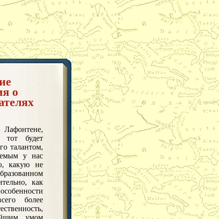
ие
я о
ателях
 Лафонтене,
, тот будет
го талантом,
уемым у нас
ю, какую не
бразованном
тельно, как
собенности
всего более
ственность,
айшим умом