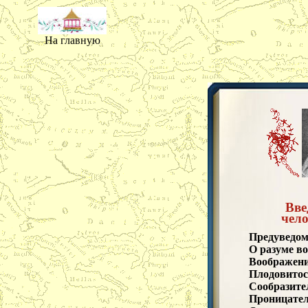
На главную
Вве
чело
Предуведом
О разуме в
Воображени
Плодовитос
Сообразите
Проницател