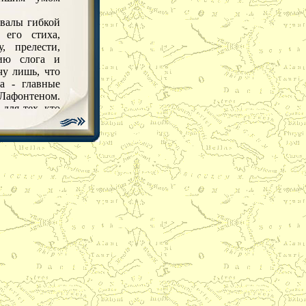
хвалы гибкой
 его стиха,
, прелести,
нию слога и
у лишь, что
а - главные
Лафонтеном.
для тех, кто
м и блеском
ельность и
та сообщает
вомыслию,
ряность его
именно эти
достоинства
й блеск
автора. Во
едположение
сказано, что
дравомыслие
льно? Разум
х людях, что
рожденное
идет об руку