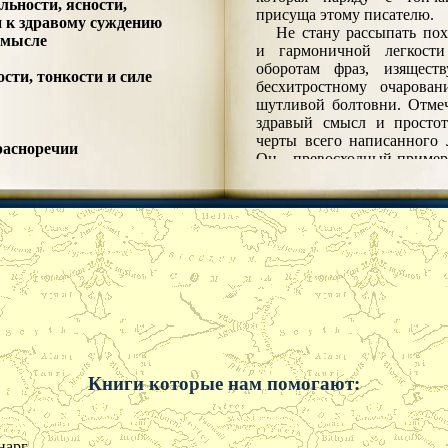
льности, ясности,
присуща этому писателю.
и к здравому суждению
Не стану рассыпать по
смысле
и гармоничной легкости
оборотам фраз, изяществу
сти, тонкости и силе
бесхитростному очарова
шутливой болтовни. Отмеч
здравый смысл и простот
черты всего написанного 
расноречии
Он - превосходный пример 
ательности
в погоне за изящество
 разуме
утрачивает и вразумит
е
натуральность. Просто
ти
изящество его здра
овии
здравомыслие придает п
ости
простоте: возможно, 
ости
неразрывно связанные 
игре
даруют особенны
произведениям нашего 
, радости, меланхолии
всяком случае, такое пр
и и себялюбии
вполне правдоподобно: где 
ии
свойственное по натуре з
Книги которые нам помогают:
светской жизни
не может быть привлекате
бии
лишь потому претит в ины
наукам и литературе
он у них заемный. В
нарг
здравомыслие почти всегда 