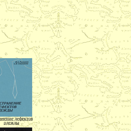
тота обладает
стоинствам
ким разумом
утаить его
ена, на мой
е красотой,
, скорей
точностью.
ия в сказках
предметы,
изменны. У
 а некоторое
хами не так
остаточно
ом им роде
ный им род
лагороден.
анение дефектов
одежды