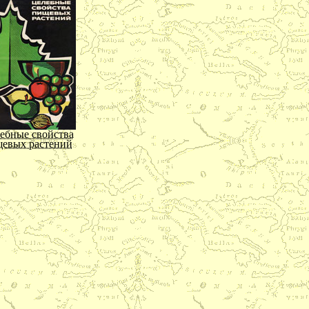
ебные свойства
евых растений
д за кожей лица