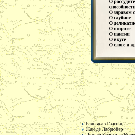
О рассудите
способност
О здравом 
О глубине
О деликатно
О широте
О наитии
О вкусе
О слоге и к
Об изобрет
О таланте и
О характер
О серьезнос
О хладнокр
О находчив
О рассеянн
О разуме и 
О страстях
О веселости
О самолюби
О честолюб
О любви к 
О славолю
Бальтасар Грасиан
О любви к 
Жан де Лабрюйер
О скупости
Люк де Клапье де Вове