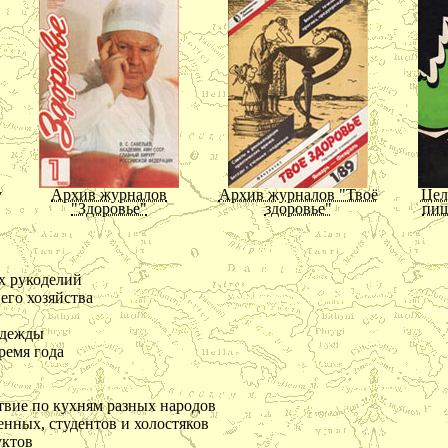
победить присущих нам до
ности принципов
и сознание нашей слабост
ке, присущем большинству
заглушать сознания н
Заблуждаться - свойство р
так же совершает ошибк
Прежде чем краснеть за св
редственности
дражайший друг, был
ания
разумней краснеть за то, чт
и
еславия
у
Архив журналов
Архив журналов "Твоё
Цел
ь своему характеру
"Здоровье"
здоровье"
пищ
ятельности
е нашего духа
ь никогда не обманывает
х рукоделий
бщения с людьми
го хозяйства
мости совершать ошибки
одежды
е максимы Паскаля
ремя года
сть и простота
ивость к великим людям
твие по кухням разных народов
 валить на судьбу
нных, студентов и холостяков
черствости
у
Цветущая косметика
Косметика, возраст и
Ухо
уктов
время года