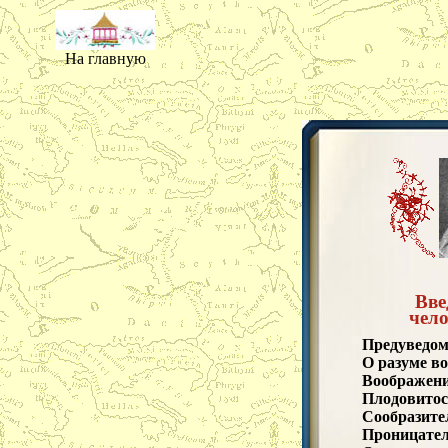
На главную
Вве
чело
Предуведом
О разуме в
Воображени
Плодовитос
Сообразите
Проницател