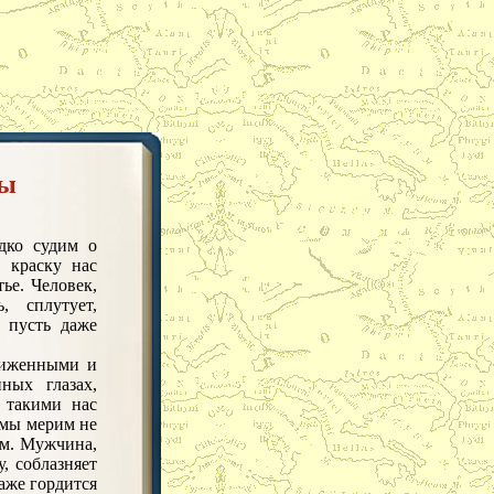
ты
дко судим о
 краску нас
тье. Человек,
, сплутует,
 пусть даже
ниженными и
ных глазах,
 такими нас
 мы мерим не
м. Мужчина,
, соблазняет
даже гордится