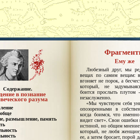
Фрагмен
Ему же
Любезный друг, мы ре
вещах по самим вещам: в
вгоняет не порок, а бесчес
который, не задумываясь
Содержание.
боится прослыть плутом -
дение в познание
незаслуженно.
веческого разума
«Мы чувствуем себя у
ление
опозоренными в собствен
ообще
когда боимся, что именно
е, размышление, память
видит свет». Свои ошибки
ть
истиной, но общим мнение
льность
который, не любя женщину
ьность
ее, а затем бросает, порой 