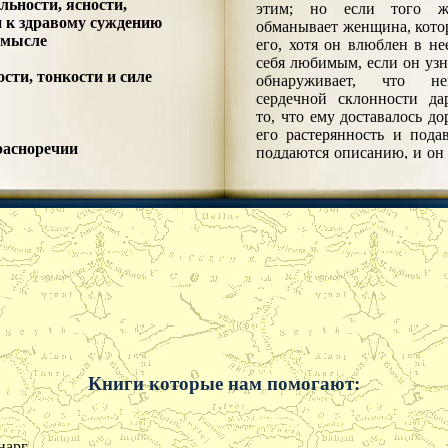
льности, ясности,
этим; но если того 
и к здравому суждению
обманывает женщина, кото
смысле
его, хотя он влюблен в не
себя любимым, если он узн
сти, тонкости и силе
обнаруживает, что н
сердечной склонности да
то, что ему доставалось до
его растерянность и пода
расноречии
поддаются описанию, и он
ательности
причины бледнеет, когд
 разуме
слово за столом напомина
е
афронте. Другой стыдитс
ти
любит свою добродетельн
овии
хвастается на людях
ости
недостойной особой, х
ости
обладает ею. Вот так 
игре
явными пороками, стесняя
хотя бы небольшую
, радости, меланхолии
простительную слабость.
и и себялюбии
Я делюсь этими раз
ии
вовсе не затем, чтобы подб
Книги которые нам помогают:
светской жизни
низких: они и без того
бии
бесстыдны. Нет, я обра
наукам и литературе
гордым и щепетильным душ
преувеличивают собственн
нарг