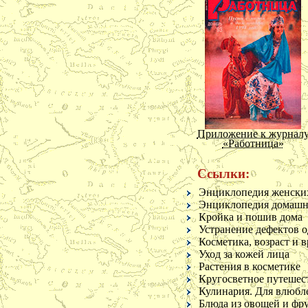
О несомнен
О недостат
явлений
О душе
О романах
Против пос
существов
О знатност
Об удаче
Против тщ
Приложение к журнал
Не изменят
«Работница»
О пользе де
О споре
Ссылки:
О несвобод
Добродетел
Энциклопедия женски
О пользе о
Энциклопедия домашне
О необходи
Кройка и пошив дома
О щедрости
Устранение дефектов 
Объяснени
Косметика, возраст и в
Естественно
Уход за кожей лица
О счастье
Растения в косметике
Несправедл
Кругосветное путешес
Не след все
Кулинария. Для влюбле
О людской 
Приложение к журнал
Блюда из овощей и фр
«Крестьянка»