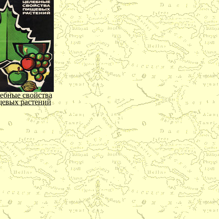
бродетелей,
и не должно
ашей силы.
азума; точно
и и сердце.
ою слабость,
о бы куда
о мы - люди.
ебные свойства
евых растений
д за кожей лица