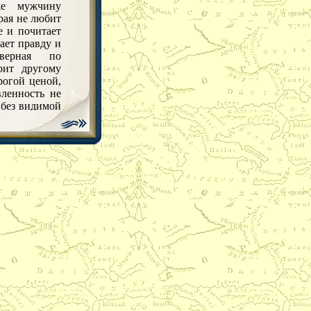
же мужчину
рая не любит
е и почитает
ает правду и
еверная по
рит другому
рогой ценой,
вленность не
 без видимой
а случайное
ет ему о его
я того, что
ую рабыню и
 связью с
отя даже не
мы кичимся
сь выказать
 и вполне
мышлениями
одрить людей
 достаточно
щаюсь к тем
ам, которые
ые слабости